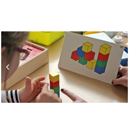
PRUŽA
PSIHOSOCIJALNE,
REHABILITACIJSKE I
ODGOJNE USLUGE