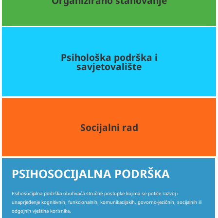
Organizirano stanovanje
Psihološka podrška i
savjetovalište
Socijalni rad
PSIHOSOCIJALNA PODRŠKA
Psihosocijalna podrška obuhvaća stručne postupke kojima se potiče razvoj i
unaprjeđenje kognitivnih, funkcionalnih, komunikacijskih, govorno-jezičnih, socijalnih ili
odgojnih vještina korisnika.