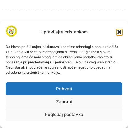
Upravljajte pristankom
Da bismo pružili najbolje iskustvo, koristimo tehnologije poput kolačića
Izjava o pristupačnosti
Pravila privatnosti
za čuvanje i/ili pristup informacijama o uređaju. Suglasnost s ovim
tehnologijama će nam omogućiti da obrađujemo podatke kao što su
ponašanje pri pregledavanju ili jedinstveni ID-ovi na ovoj web stranici.
Nepristanak ili povlačenje suglasnosti može negativno utjecati na
određene karakteristike i funkcije.
Izrada Vizura d.o.o., 2019.​​
Prihvati
© Sva prava pridržana, Centar za odgoj i obrazovanje Dubrava
2019.
Zabrani
Pogledaj postavke