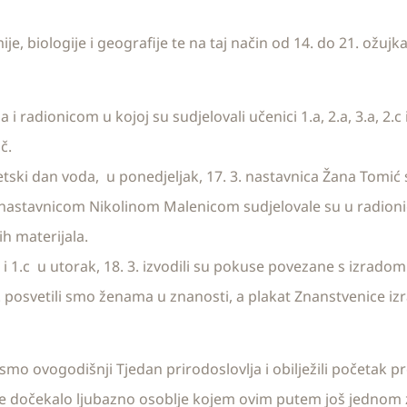
, biologije i geografije te na taj način od 14. do 21. ožujka 
i radionicom u kojoj su sudjelovali učenici 1.a, 2.a, 3.a, 2.
č.
jetski dan voda, u ponedjeljak, 17. 3. nastavnica Žana Tomić s
nastavnicom Nikolinom Malenicom sudjelovale su u radionici C
ih materijala.
.b i 1.c u utorak, 18. 3. izvodili su pokuse povezane s izrado
. posvetili smo ženama u znanosti, a plakat Znanstvenice izra
smo ovogodišnji Tjedan prirodoslovlja i obilježili početak pr
 je dočekalo ljubazno osoblje kojem ovim putem još jednom