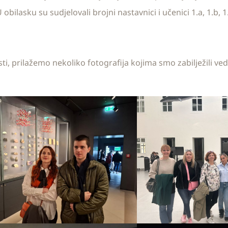
ilasku su sudjelovali brojni nastavnici i učenici 1.a, 1.b, 1.c, 
ti, prilažemo nekoliko fotografija kojima smo zabilježili ved