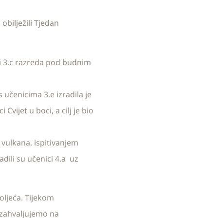
obilježili Tjedan
c i 3.c razreda pod budnim
 učenicima 3.e izradila je
vijet u boci, a cilj je bio
m vulkana, ispitivanjem
dili su učenici 4.a uz
oljeća. Tijekom
 zahvaljujemo na