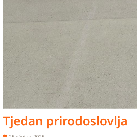
Tjedan prirodoslovlja
25 ožujka, 2025