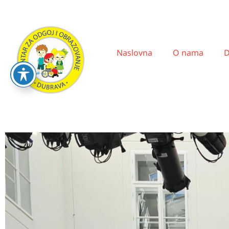
Naslovna
O nama
D