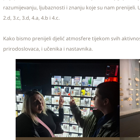
razumijevanju, ljubaznosti i znanju koje su nam prenijeli. U ob
2.d, 3.c, 3.d, 4.a, 4.b i 4.c.
Kako bismo prenijeli djelić atmosfere tijekom svih aktivnos
prirodoslovaca, i učenika i nastavnika.