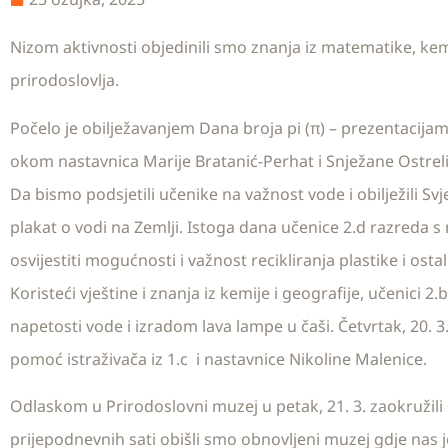
Nizom aktivnosti objedinili smo znanja iz matematike, kemije
prirodoslovlja.
Počelo je obilježavanjem Dana broja pi (π) – prezentacijama 
okom nastavnica Marije Bratanić-Perhat i Snježane Ostreli
Da bismo podsjetili učenike na važnost vode i obilježili Sv
plakat o vodi na Zemlji. Istoga dana učenice 2.d razreda s 
osvijestiti mogućnosti i važnost recikliranja plastike i ostal
Koristeći vještine i znanja iz kemije i geografije, učenici 2
napetosti vode i izradom lava lampe u čaši. Četvrtak, 20. 3
pomoć istraživača iz 1.c i nastavnice Nikoline Malenice.
Odlaskom u Prirodoslovni muzej u petak, 21. 3. zaokružili 
prijepodnevnih sati obišli smo obnovljeni muzej gdje nas