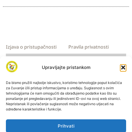
Izjava o pristupačnosti
Pravila privatnosti
Upravljajte pristankom
Da bismo pružili najbolje iskustvo, koristimo tehnologije poput kolačića
za čuvanje i/ili pristup informacijama o uređaju. Suglasnost s ovim
tehnologijama će nam omogućiti da obrađujemo podatke kao što su
ponašanje pri pregledavanju ili jedinstveni ID-ovi na ovoj web stranici.
Izrada Vizura d.o.o., 2019.​​
Nepristanak ili povlačenje suglasnosti može negativno utjecati na
određene karakteristike i funkcije.
© Sva prava pridržana, Centar za odgoj i obrazovanje Dubrava
2019.
Prihvati