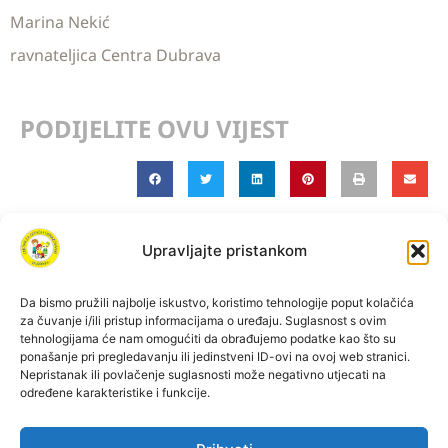
Marina Nekić
ravnateljica Centra Dubrava
PODIJELITE OVU VIJEST
Upravljajte pristankom
Da bismo pružili najbolje iskustvo, koristimo tehnologije poput kolačića
za čuvanje i/ili pristup informacijama o uređaju. Suglasnost s ovim
tehnologijama će nam omogućiti da obrađujemo podatke kao što su
ponašanje pri pregledavanju ili jedinstveni ID-ovi na ovoj web stranici.
Izjava o pristupačnosti
Pravila privatnosti
Nepristanak ili povlačenje suglasnosti može negativno utjecati na
određene karakteristike i funkcije.