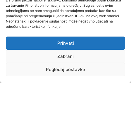
Da bismo pružili najbolje iskustvo, koristimo tehnologije poput kolačića
Obavijest kandidatima
za čuvanje i/ili pristup informacijama o uređaju. Suglasnost s ovim
4. siječnja 2024.
tehnologijama će nam omogućiti da obrađujemo podatke kao što su
ponašanje pri pregledavanju ili jedinstveni ID-ovi na ovoj web stranici.
Zagreb 4. siječnja 2024. godine KANDIDATIMA-SVIMA
Nepristanak ili povlačenje suglasnosti može negativno utjecati na
OBAVIJEST KANDIDATIMA O REZULTATIMA JAVNOG NATJEČAJA
određene karakteristike i funkcije.
Poštovani, Ovim putem vas obavještavamo kako smo po
javnom natječaju objavljenom 15. prosinca
Prihvati
VIŠE »
Zabrani
Odluka o razrješenju
Pogledaj postavke
18. prosinca 2023.
ODLUKA O RAZRJEŠENJU V.D. RAVNATELJICE
VIŠE »
Odluka o imenovanju
18. prosinca 2023.
ODLUKA O IMENOVANJU RAVNATELJICE
VIŠE »