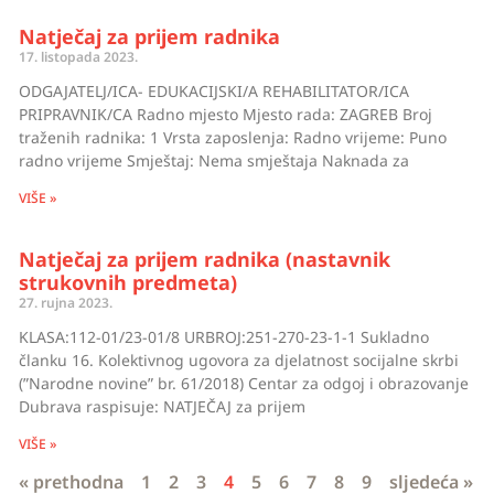
Natječaj za prijem radnika
17. listopada 2023.
ODGAJATELJ/ICA- EDUKACIJSKI/A REHABILITATOR/ICA
PRIPRAVNIK/CA Radno mjesto Mjesto rada: ZAGREB Broj
traženih radnika: 1 Vrsta zaposlenja: Radno vrijeme: Puno
radno vrijeme Smještaj: Nema smještaja Naknada za
VIŠE »
Natječaj za prijem radnika (nastavnik
strukovnih predmeta)
27. rujna 2023.
KLASA:112-01/23-01/8 URBROJ:251-270-23-1-1 Sukladno
članku 16. Kolektivnog ugovora za djelatnost socijalne skrbi
(”Narodne novine” br. 61/2018) Centar za odgoj i obrazovanje
Dubrava raspisuje: NATJEČAJ za prijem
VIŠE »
« prethodna
1
2
3
4
5
6
7
8
9
sljedeća »