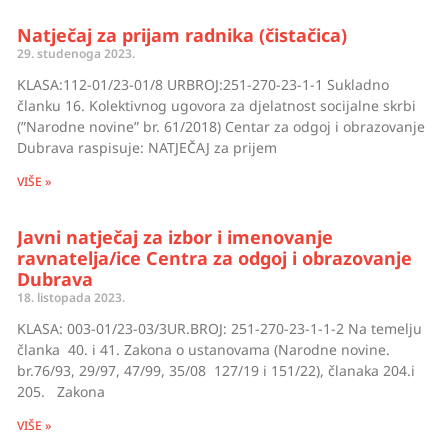
Natječaji i
Natječaj za prijam radnika (čistačica)
29. studenoga 2023.
rezultati
KLASA:112-01/23-01/8 URBROJ:251-270-23-1-1 Sukladno
natječaja
članku 16. Kolektivnog ugovora za djelatnost socijalne skrbi
za radna
(”Narodne novine” br. 61/2018) Centar za odgoj i obrazovanje
Dubrava raspisuje: NATJEČAJ za prijem
mjesta
VIŠE »
Javni natječaj za izbor i imenovanje
ravnatelja/ice Centra za odgoj i obrazovanje
Dubrava
18. listopada 2023.
KLASA: 003-01/23-03/3UR.BROJ: 251-270-23-1-1-2 Na temelju
članka 40. i 41. Zakona o ustanovama (Narodne novine.
br.76/93, 29/97, 47/99, 35/08 127/19 i 151/22), članaka 204.i
205. Zakona
VIŠE »