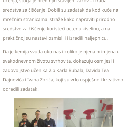
učenja, stoga je pred njih stavljen izazov – izrada
sredstva za čišćenje. Dobili su zadatak da kod kuće na
mrežnim stranicama istraže kako napraviti prirodno
sredstvo za čišćenje koristeći octenu kiselinu, a na
praktičnoj su nastavi osmislili i izradili naljepnicu.
Da je kemija svuda oko nas i koliko je njena primjena u
svakodnevnom životu svrhovita, dokazuju osmijesi i
zadovoljstvo učenika 2.b Karla Bubala, Davida Tea
Dajnovića i Ivana Zorića, koji su vrlo uspješno i kreativno
odradili zadatak.