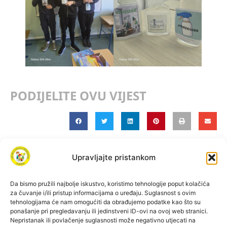
PODIJELITE OVU VIJEST
Upravljajte pristankom
Da bismo pružili najbolje iskustvo, koristimo tehnologije poput kolačića
za čuvanje i/ili pristup informacijama o uređaju. Suglasnost s ovim
tehnologijama će nam omogućiti da obrađujemo podatke kao što su
ponašanje pri pregledavanju ili jedinstveni ID-ovi na ovoj web stranici.
Izjava o pristupačnosti
Pravila privatnosti
Nepristanak ili povlačenje suglasnosti može negativno utjecati na